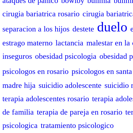
ataques de panico
bowlby
bulimia
bulim
cirugia bariatrica rosario
cirugia bariatric
duelo
separacion a los hijos
destete
estrago materno
lactancia
malestar en la 
inseguros
obesidad psicologia
obesidad p
psicologos en rosario
psicologos en santa
madre hija
suicidio adolescente
suicidio 
terapia adolescentes rosario
terapia adole
de familia
terapia de pareja en rosario
te
psicologica
tratamiento psicologico