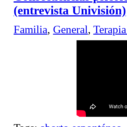
(entrevista Univisión)
Familia
,
General
,
Terapia